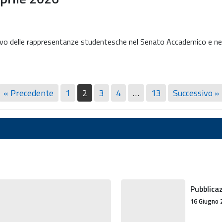
rinnovo delle rappresentanze studentesche nel Senato Accademico e ne
« Precedente
1
2
3
4
…
13
Successivo »
Pubblicazione
Pubblicaz
del
16 Giugno 
libro