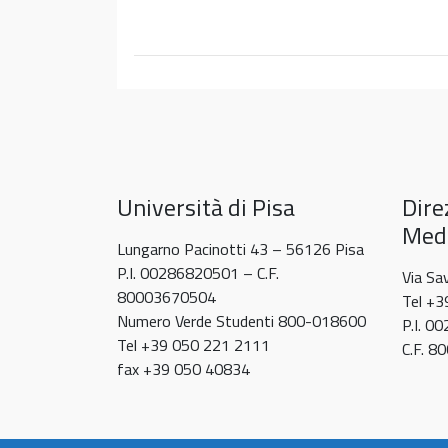
Università di Pisa
Dire
Medi
Lungarno Pacinotti 43 – 56126 Pisa
P.I. 00286820501 – C.F.
Via Sa
80003670504
Tel +
Numero Verde Studenti 800-018600
P.I. 0
Tel +39 050 221 2111
C.F. 
fax +39 050 40834