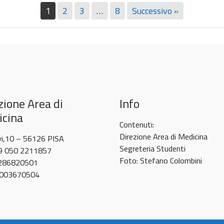
5-
debito
in
1
2
3
…
8
Successivo »
5 Maggio 
Museo
6
formativo
Psychology
2026
giugno
TPV
e
2026
recupero
debito
attività
equivalente
zione Area di
Info
a
TPV
cina
Contenuti:
–
Direzione Area di Medicina
vi,10 – 56126 PISA
evento
Segreteria Studenti
39 050 2211857
del
Foto: Stefano Colombini
0286820501
20
80003670504
maggio