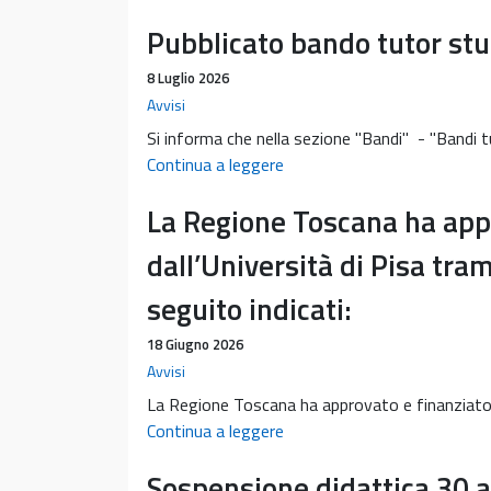
Pubblicato bando tutor st
8 Luglio 2026
Avvisi
Si informa che nella sezione "Bandi" - "Bandi tu
Pubblicato
Continua a leggere
bando
La Regione Toscana ha appro
tutor
studenti
dall’Università di Pisa tram
BES
seguito indicati:
18 Giugno 2026
Avvisi
La Regione Toscana ha approvato e finanziato 12 
La
Continua a leggere
Regione
Sospensione didattica 30 a
Toscana