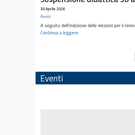
ha
30 Aprile 2026
approvato
Avvisi
e
A seguito dell'indizione delle elezioni per il 
finanziato
Sospensione
Continua a leggere
12
didattica
progetti
30
di
aprile
servizio
2026
civile
presentati
Eventi
dall’Università
di
Pisa
tramite
il
Presentazione
CISP
del
–
Centro
nuovo
Interdisciplinare