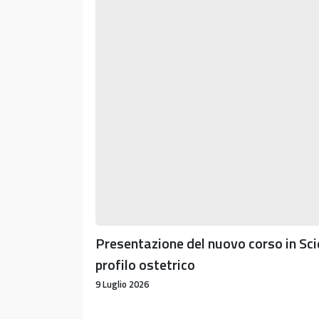
corso
di
in
Scienze
Scienze
per
Infermieristiche
la
profilo
Pace
ostetrico
di
seguito
indicati:
Presentazione del nuovo corso in Sci
profilo ostetrico
9 Luglio 2026