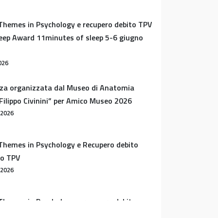
Themes in Psychology e recupero debito TPV
leep Award 11minutes of sleep 5-6 giugno
026
za organizzata dal Museo di Anatomia
ilippo Civinini” per Amico Museo 2026
 2026
Themes in Psychology e Recupero debito
vo TPV
 2026
Themes in Psychology e recupero debito
 equivalente a TPV – evento del 20 maggio