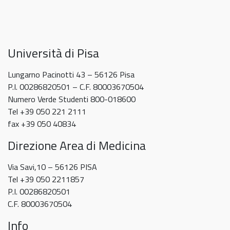
recupero debito attività equivalente a
giugno
Museo
debito
in
2026
TPV – evento del 20 maggio
2026
formativo
Psychology
5 Maggio 2026
TPV
e
recupero
Università di Pisa
debito
attività
Lungarno Pacinotti 43 – 56126 Pisa
equivalente
P.I. 00286820501 – C.F. 80003670504
a
Numero Verde Studenti 800-018600
TPV
Tel +39 050 221 2111
–
fax +39 050 40834
evento
Direzione Area di Medicina
del
20
Via Savi,10 – 56126 PISA
maggio
Tel +39 050 2211857
P.I. 00286820501
C.F. 80003670504
Info