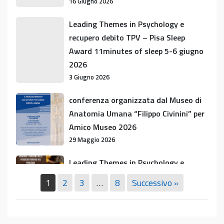
16 Giugno 2026
del
prof.
Leading
Leading Themes in Psychology e
Emanuele
Themes
recupero debito TPV – Pisa Sleep
Neri
in
Award 11minutes of sleep 5-6 giugno
Psychology
2026
e
3 Giugno 2026
recupero
debito
conferenza
conferenza organizzata dal Museo di
TPV
organizzata
Anatomia Umana “Filippo Civinini” per
–
dal
Amico Museo 2026
Pisa
Museo
29 Maggio 2026
Sleep
di
Award
Anatomia
Leading
Leading Themes in Psychology e
11minutes
Umana
Themes
Recupero debito formativo TPV
of
1
2
3
…
8
Successivo »
“Filippo
in
12 Maggio 2026
sleep
Civinini”
Psychology
5-
per
e
Leading
Leading Themes in Psychology e
6
Amico
Recupero
Themes