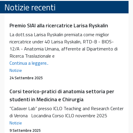
Notizie recenti
Premio SIAI alla ricercatrice Larisa Ryskalin
La dott.ssa Larisa Ryskalin premiata come miglior
ricercatrice under 40 Larisa Ryskalin, RTD-B - BIOS-
12/A - Anatomia Umana, afferente al Dipartimento di
Ricerca Traslazionale e
Premio
Continua a leggere..
SIAI
Notizie
alla
24 Settembre 2025
ricercatrice
Corsi teorico-pratici di anatomia settoria per
Larisa
Ryskalin
studenti in Medicina e Chirurgia
“Cadaver Lab” presso ICLO Teaching and Research Center
di Verona Locandina Corso ICLO novembre 2025
Notizie
9 Settembre 2025