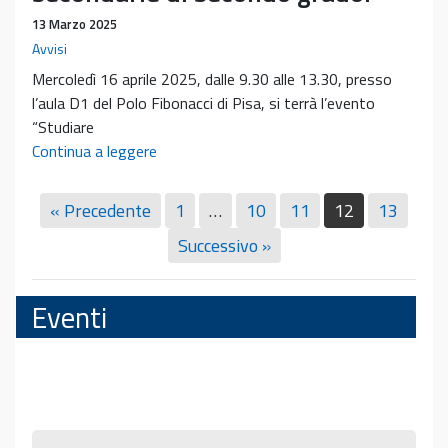
13 Marzo 2025
Avvisi
Mercoledì 16 aprile 2025, dalle 9.30 alle 13.30, presso
l’aula D1 del Polo Fibonacci di Pisa, si terrà l’evento
“Studiare
Presentazione
Continua a leggere
del
CdL
« Precedente
1
…
10
11
12
13
in
Successivo »
Psicologia
Clinica
e
Eventi
Sperimentale
rivolto
agli
studenti
delle
scuole
Presentazione