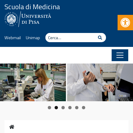
Vai al contenuto
Scuola di Medicina
Apr
Cerca
Cerca
Webmail
Unimap
Home