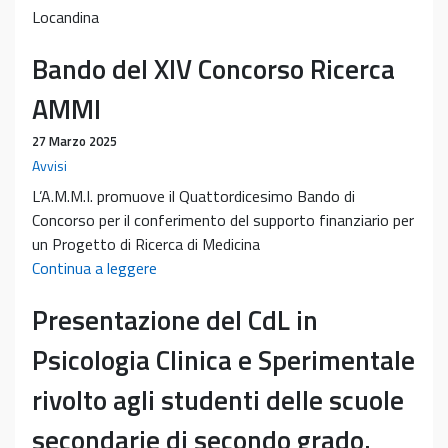
Locandina
Bando del XIV Concorso Ricerca
AMMI
27 Marzo 2025
Avvisi
L’A.M.M.I. promuove il Quattordicesimo Bando di
Concorso per il conferimento del supporto finanziario per
un Progetto di Ricerca di Medicina
Bando
Continua a leggere
del
Presentazione del CdL in
XIV
Concorso
Psicologia Clinica e Sperimentale
Ricerca
AMMI
rivolto agli studenti delle scuole
secondarie di secondo grado.