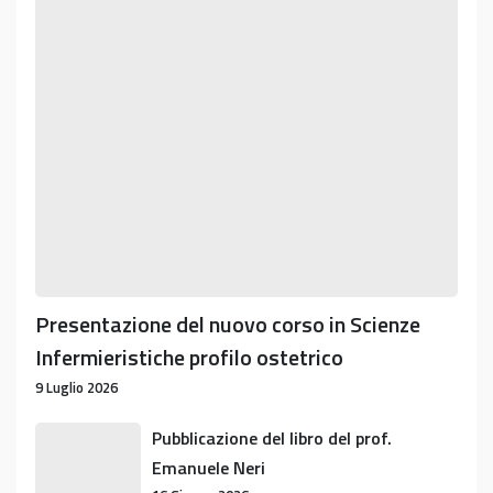
secondarie
del
di
nuovo
secondo
corso
grado.
in
Scienze
Infermieristiche
profilo
ostetrico
Presentazione del nuovo corso in Scienze
Infermieristiche profilo ostetrico
9 Luglio 2026
Pubblicazione
Pubblicazione del libro del prof.
del
Emanuele Neri
libro