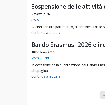
Sospensione delle attività
Fondazione
ENPAM,
5 Marzo 2026
13/05/2026
Avvisi
ore
Ai direttori di dipartimento, ai presidenti delle 
14:30
Sospensione
Continua a leggere
aula
delle
PN4
Bando Erasmus+2026 e inco
attività
didattiche
18 Febbraio 2026
–
Avvisi
,
Eventi
23
In occasione della pubblicazione del Bando Er
marzo
alla pagina
2026
Bando
Continua a leggere
Erasmus+2026
e
incontro
«
illustrativo