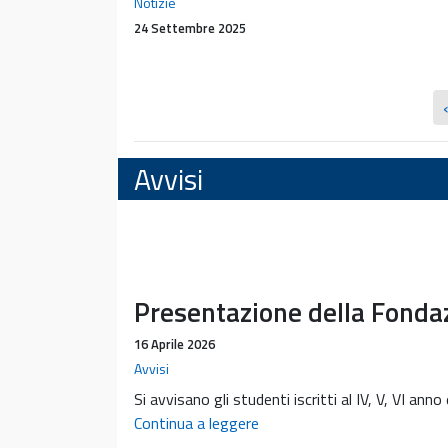
SIAI
Notizie
alla
24 Settembre 2025
ricercatrice
Larisa
Ryskalin
Avvisi
Presentazione della Fond
16 Aprile 2026
Avvisi
Si avvisano gli studenti iscritti al IV, V, VI ann
Presentazione
Continua a leggere
della