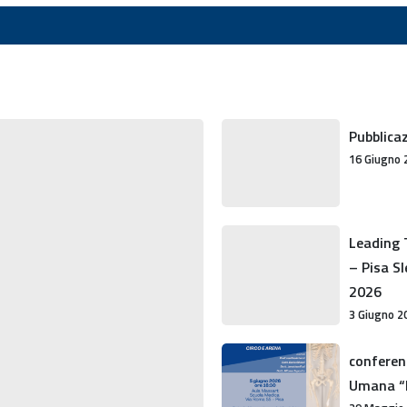
Pubblicazione
Pubblicaz
del
16 Giugno 
libro
del
prof.
Leading
Leading 
Emanuele
Themes
– Pisa S
Neri
in
2026
Psychology
3 Giugno 2
e
conferenza
recupero
conferen
organizzata
debito
Umana “F
dal