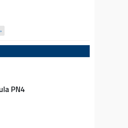
»
ula PN4