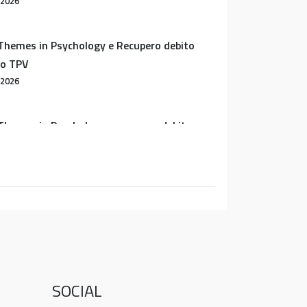
 2026
Themes in Psychology e Recupero debito
vo TPV
 2026
Themes in Psychology e recupero debito
 equivalente a TPV – evento del 20 maggio
2026
SOCIAL