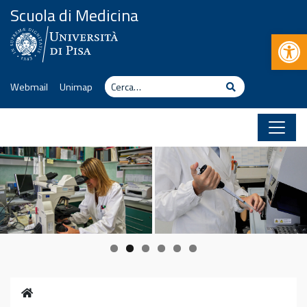
Vai al contenuto
Scuola di Medicina
Apr
Cerca
Cerca
Webmail
Unimap
Home