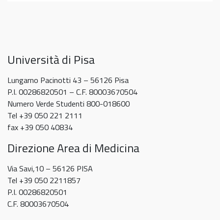
Amico
Recupero
Themes
recupero debito attività equivalente a
giugno
Museo
debito
in
2026
TPV – evento del 20 maggio
2026
formativo
Psychology
5 Maggio 2026
TPV
e
recupero
Università di Pisa
debito
attività
Lungarno Pacinotti 43 – 56126 Pisa
equivalente
P.I. 00286820501 – C.F. 80003670504
a
Numero Verde Studenti 800-018600
TPV
Tel +39 050 221 2111
–
fax +39 050 40834
evento
Direzione Area di Medicina
del
20
Via Savi,10 – 56126 PISA
maggio
Tel +39 050 2211857
P.I. 00286820501
C.F. 80003670504