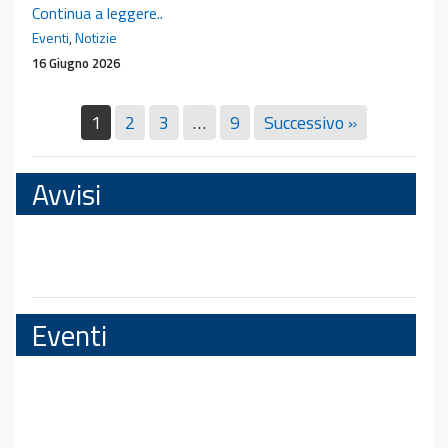
Pubblicazione
Continua a leggere..
del
Eventi
,
Notizie
libro
16 Giugno 2026
del
prof.
1
2
3
…
9
Successivo »
Emanuele
Neri
Avvisi
Eventi