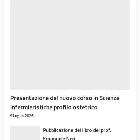
Presentazione
del
nuovo
corso
in
Scienze
Infermieristiche
profilo
ostetrico
Presentazione del nuovo corso in Scienze
Infermieristiche profilo ostetrico
9 Luglio 2026
Pubblicazione
Pubblicazione del libro del prof.
del
Emanuele Neri