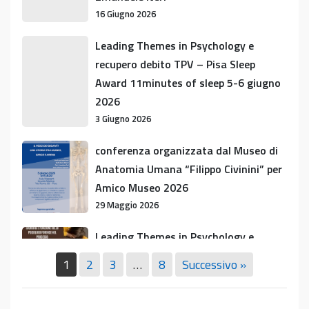
libro
16 Giugno 2026
del
prof.
Leading
Leading Themes in Psychology e
Emanuele
Themes
recupero debito TPV – Pisa Sleep
Neri
in
Award 11minutes of sleep 5-6 giugno
Psychology
2026
e
3 Giugno 2026
recupero
debito
conferenza
conferenza organizzata dal Museo di
TPV
organizzata
Anatomia Umana “Filippo Civinini” per
–
dal
Amico Museo 2026
Pisa
Museo
29 Maggio 2026
Sleep
di
Award
Anatomia
Leading
Leading Themes in Psychology e
11minutes
Umana
Themes
Recupero debito formativo TPV
of
1
2
3
…
8
Successivo »
“Filippo
in
12 Maggio 2026
sleep
Civinini”
Psychology
5-
per
e
Leading
Leading Themes in Psychology e
6