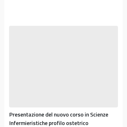
n.
20572/2025
del
20/10/2025)
Presentazione
del
nuovo
corso
in
Scienze
Infermieristiche
profilo
ostetrico
Presentazione del nuovo corso in Scienze
Infermieristiche profilo ostetrico