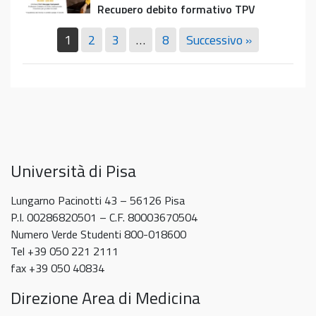
Umana
Themes
Recupero debito formativo TPV
of
“Filippo
in
12 Maggio 2026
sleep
Civinini”
Psychology
1
2
3
…
8
Successivo »
5-
per
e
Leading
Leading Themes in Psychology e
6
Amico
Recupero
Themes
recupero debito attività equivalente a
giugno
Museo
debito
in
2026
TPV – evento del 20 maggio
2026
formativo
Psychology
5 Maggio 2026
TPV
e
recupero
debito
Università di Pisa
attività
equivalente
Lungarno Pacinotti 43 – 56126 Pisa
a
P.I. 00286820501 – C.F. 80003670504
TPV
Numero Verde Studenti 800-018600
–
Tel +39 050 221 2111
evento
fax +39 050 40834
del
Direzione Area di Medicina
20
maggio