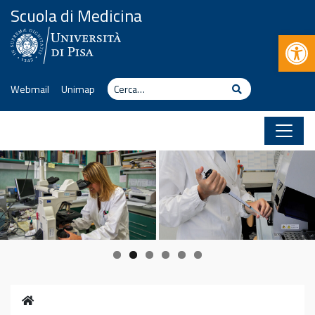
Vai al contenuto
Scuola di Medicina
Apr
Cerca
Cerca
Webmail
Unimap
Home