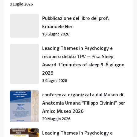
9 Luglio 2026
Pubblicazione
Pubblicazione del libro del prof.
del
Emanuele Neri
libro
16 Giugno 2026
del
prof.
Leading
Leading Themes in Psychology e
Emanuele
Themes
recupero debito TPV – Pisa Sleep
Neri
in
Award 11minutes of sleep 5-6 giugno
Psychology
2026
e
3 Giugno 2026
recupero
debito
conferenza
conferenza organizzata dal Museo di
TPV
organizzata
Anatomia Umana “Filippo Civinini” per
–
dal
Amico Museo 2026
Pisa
Museo
29 Maggio 2026
Sleep
di
Award
Anatomia
Leading
Leading Themes in Psychology e
11minutes