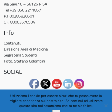
Via Savi,10 – 56126 PISA
Tel +39 050 2211857
P.I. 00286820501
C.F. 80003670504
Info
Contenuti:
Direzione Area di Medicina
Segreteria Studenti
Foto: Stefano Colombini
SOCIAL
Utilizziamo i cookie per essere sicuri che tu possa avere la
migliore esperienza sul nostro sito. Se continui ad utilizzare
questo sito noi assumiamo che tu ne sia felice.