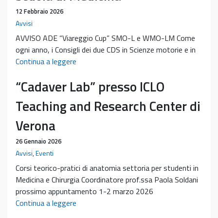
12 Febbraio 2026
Avvisi
AVVISO ADE “Viareggio Cup” SMO-L e WMO-LM Come
ogni anno, i Consigli dei due CDS in Scienze motorie e in
AVVISO
Continua a leggere
ADE
“Cadaver Lab” presso ICLO
“Viareggio
Cup
Teaching and Research Center di
2026”
SMO-
Verona
L
26 Gennaio 2026
e
Avvisi
,
Eventi
WMO-
LM
Corsi teorico-pratici di anatomia settoria per studenti in
–
Medicina e Chirurgia Coordinatore prof.ssa Paola Soldani
Scuola
prossimo appuntamento 1-2 marzo 2026
di
“Cadaver
Continua a leggere
Medicina
Lab”