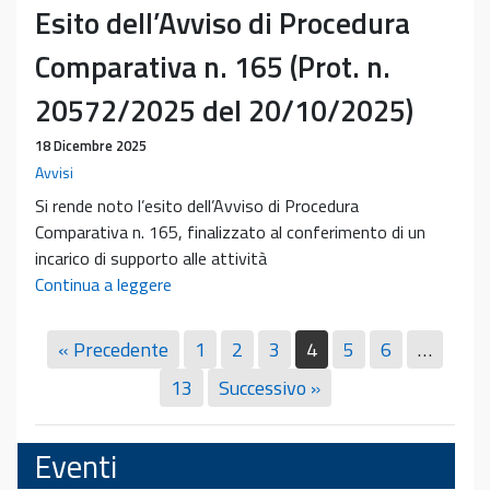
Esito dell’Avviso di Procedura
presso
ICLO
Comparativa n. 165 (Prot. n.
Teaching
and
20572/2025 del 20/10/2025)
Research
18 Dicembre 2025
Center
Avvisi
di
Verona
Si rende noto l’esito dell’Avviso di Procedura
Comparativa n. 165, finalizzato al conferimento di un
incarico di supporto alle attività
Esito
Continua a leggere
dell’Avviso
di
« Precedente
1
2
3
4
5
6
…
Procedura
13
Successivo »
Comparativa
n.
165
Eventi
(Prot.