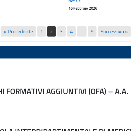
Prof.
Notizie
Philippe
16 Febbraio 2026
Pereira
« Precedente
1
2
3
4
…
9
Successivo »
GHI FORMATIVI AGGIUNTIVI (OFA) – A.A