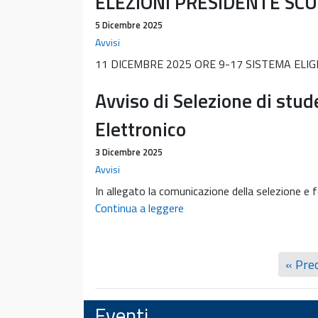
ELEZIONI PRESIDENTE SC
5 Dicembre 2025
Avvisi
11 DICEMBRE 2025 ORE 9-17 SISTEMA ELIGER
Avviso di Selezione di stud
Elettronico
3 Dicembre 2025
Avvisi
In allegato la comunicazione della selezione e
Avviso
Continua a leggere
di
Selezione
di
« Pre
studenti
da
Eventi
impiegare