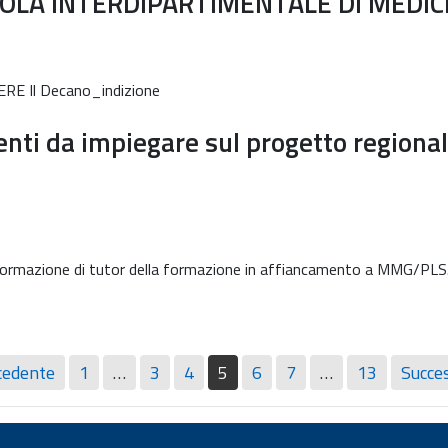
UOLA INTERDIPARTIMENTALE DI MEDIC
E Il Decano_indizione
enti da impiegare sul progetto regional
 formazione di tutor della formazione in affiancamento a MMG/PLS. 
cedente
1
…
3
4
5
6
7
…
13
Succes