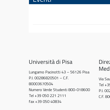
sul
progetto
regionale
Fascicolo
Sanitario
Elettronico
Università di Pisa
Dire
Medi
Lungarno Pacinotti 43 – 56126 Pisa
P.I. 00286820501 – C.F.
Via Sa
80003670504
Tel +
Numero Verde Studenti 800-018600
P.I. 0
Tel +39 050 221 2111
C.F. 
fax +39 050 40834