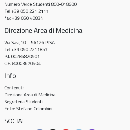
Numero Verde Studenti 800-018600
superiori
Tel +39 050 221 2111
17
fax +39 050 40834
aprile
2026
Direzione Area di Medicina
ore
8:30-
Via Savi,10 – 56126 PISA
11:00
Tel +39 050 2211857
P.I. 00286820501
C.F. 80003670504
Info
Contenuti:
Direzione Area di Medicina
Segreteria Studenti
Foto: Stefano Colombini
SOCIAL