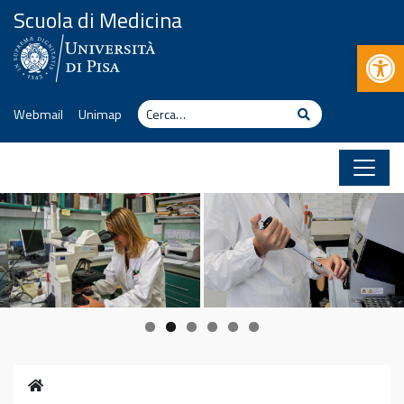
Vai al contenuto
Scuola di Medicina
Apr
Cerca
Cerca
Webmail
Unimap
Home