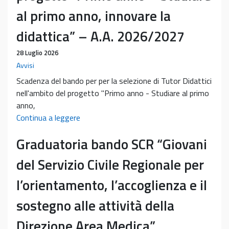
al primo anno, innovare la
didattica” – A.A. 2026/2027
28 Luglio 2026
Avvisi
Scadenza del bando per per la selezione di Tutor Didattici
nell'ambito del progetto "Primo anno - Studiare al primo
anno,
Bando
Continua a leggere
per
Graduatoria bando SCR “Giovani
la
selezione
del Servizio Civile Regionale per
di
Tutor
l’orientamento, l’accoglienza e il
Didattici
sostegno alle attività della
nell’ambito
del
Direzione Area Medica”
progetto