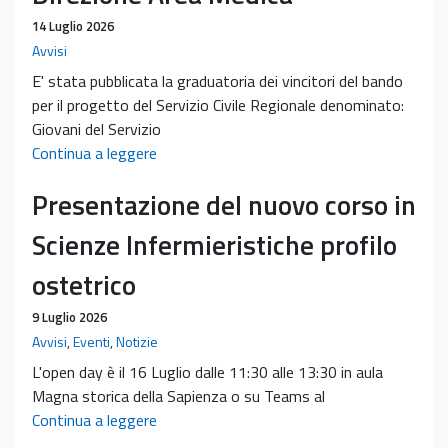
“Primo
14 Luglio 2026
anno
Avvisi
–
E' stata pubblicata la graduatoria dei vincitori del bando
Studiare
per il progetto del Servizio Civile Regionale denominato:
al
Giovani del Servizio
primo
Graduatoria
Continua a leggere
anno,
bando
innovare
Presentazione del nuovo corso in
SCR
la
“Giovani
Scienze Infermieristiche profilo
didattica”
del
–
Servizio
ostetrico
A.A.
Civile
2026/2027
9 Luglio 2026
Regionale
Avvisi
,
Eventi
,
Notizie
per
l’orientamento,
L'open day è il 16 Luglio dalle 11:30 alle 13:30 in aula
l’accoglienza
Magna storica della Sapienza o su Teams al
e
Presentazione
Continua a leggere
il
del