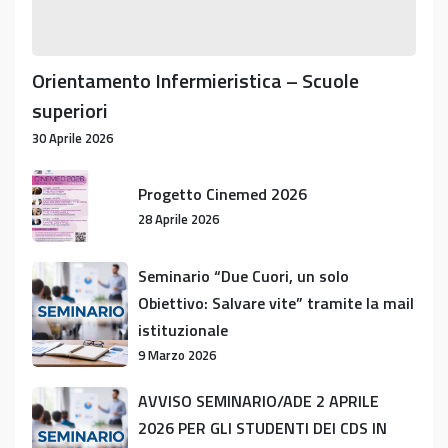
Orientamento Infermieristica – Scuole
superiori
30 Aprile 2026
Progetto
Progetto Cinemed 2026
Cinemed
28 Aprile 2026
2026
Seminario
Seminario “Due Cuori, un solo
“Due
Obiettivo: Salvare vite” tramite la mail
Cuori,
istituzionale
un
9 Marzo 2026
solo
Obiettivo:
AVVISO
AVVISO SEMINARIO/ADE 2 APRILE
Salvare
SEMINARIO/ADE
2026 PER GLI STUDENTI DEI CDS IN
vite”
2