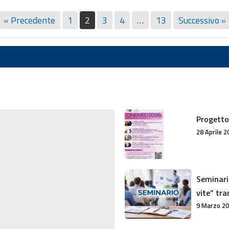
« Precedente
1
2
3
4
…
13
Successivo »
Progetto
Progetto
Cinemed
28 Aprile 2
2026
Seminario
Seminario
“Due
vite” tra
Cuori,
9 Marzo 2
un