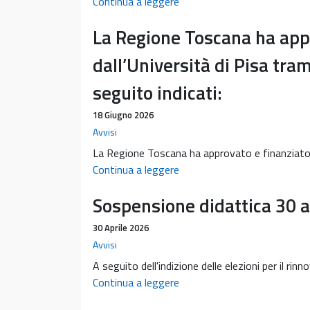
Pubblicato
Continua a leggere
bando
La Regione Toscana ha appro
tutor
studenti
dall’Università di Pisa tram
BES
seguito indicati:
18 Giugno 2026
Avvisi
La Regione Toscana ha approvato e finanziato 12 
La
Continua a leggere
Regione
Sospensione didattica 30 a
Toscana
ha
30 Aprile 2026
approvato
Avvisi
e
A seguito dell'indizione delle elezioni per il 
finanziato
Sospensione
Continua a leggere
12
didattica
progetti