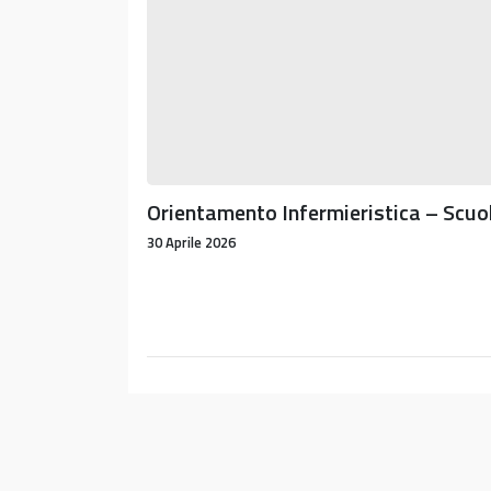
seguito
indicati:
Orientamento Infermieristica – Scuol
30 Aprile 2026