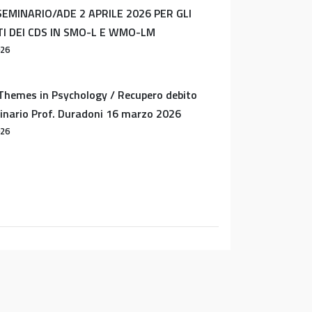
SEMINARIO/ADE 2 APRILE 2026 PER GLI
I DEI CDS IN SMO-L E WMO-LM
026
Themes in Psychology / Recupero debito
nario Prof. Duradoni 16 marzo 2026
026
i orientamento del CDS in Scienze Motorie
lle scuole superiori 17 aprile 2026 ore 8:30-
026