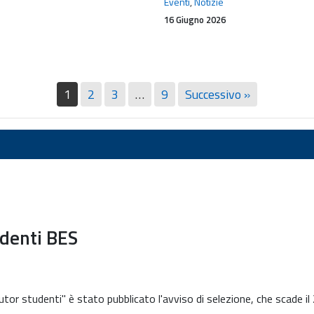
del
Eventi
,
Notizie
libro
16 Giugno 2026
del
prof.
Emanuele
Neri
1
2
3
…
9
Successivo »
udenti BES
tor studenti" è stato pubblicato l'avviso di selezione, che scade il