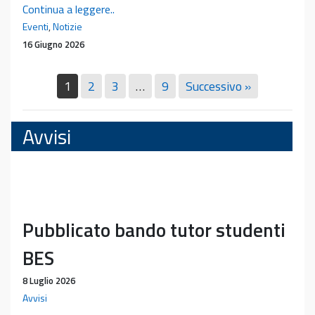
Pubblicazione
Continua a leggere..
del
Eventi
,
Notizie
libro
16 Giugno 2026
del
prof.
1
2
3
…
9
Successivo »
Emanuele
Neri
Avvisi
Pubblicato bando tutor studenti
BES
8 Luglio 2026
Avvisi