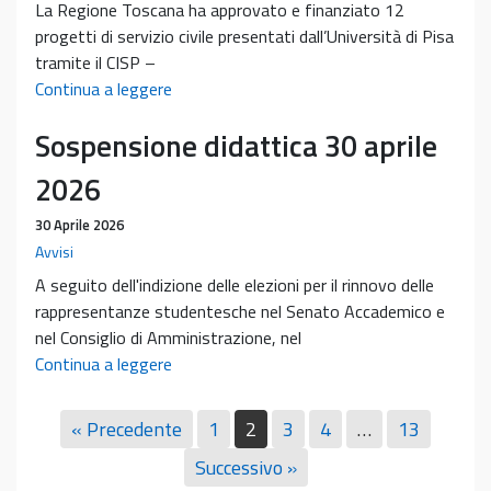
La Regione Toscana ha approvato e finanziato 12
progetti di servizio civile presentati dall’Università di Pisa
tramite il CISP –
La
Continua a leggere
Regione
Sospensione didattica 30 aprile
Toscana
ha
2026
approvato
e
30 Aprile 2026
finanziato
Avvisi
12
A seguito dell'indizione delle elezioni per il rinnovo delle
progetti
rappresentanze studentesche nel Senato Accademico e
di
nel Consiglio di Amministrazione, nel
servizio
Sospensione
Continua a leggere
civile
didattica
presentati
30
« Precedente
1
2
3
4
…
13
dall’Università
aprile
di
Successivo »
2026
Pisa