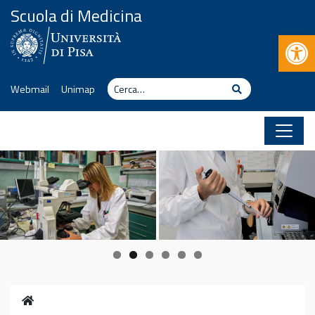
Vai al contenuto
Scuola di Medicina
Apr
Cerca
Cerca
Webmail
Unimap
Home