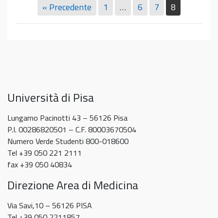
TPV
« Precedente
1
…
6
7
8
gennaio
Gennaio
2025
2025
Università di Pisa
Lungarno Pacinotti 43 – 56126 Pisa
P.I. 00286820501 – C.F. 80003670504
Numero Verde Studenti 800-018600
Tel +39 050 221 2111
fax +39 050 40834
Direzione Area di Medicina
Via Savi,10 – 56126 PISA
Tel +39 050 2211857