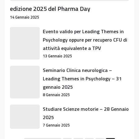
edizione 2025 del Pharma Day
14 Gennaio 2025
Evento
Evento valido per Leading Themes in
valido
Psychology oppure per recupero CFU di
per
attività equivalente a TPV
Leading
13 Gennaio 2025
Themes
in
Seminario
Seminario Clinica neurologica –
Psychology
Clinica
Leading Themes in Psychology – 31
oppure
neurologica
gennaio 2025
per
–
8 Gennaio 2025
recupero
Leading
CFU
Themes
Studiare
Studiare Scienze motorie – 28 Gennaio
di
in
Scienze
2025
attività
Psychology
motorie
7 Gennaio 2025
equivalente
–
–
a
31
28