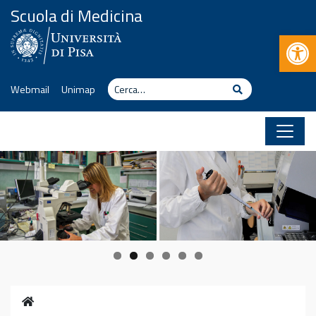
Vai al contenuto
Scuola di Medicina
Apr
Cerca
Cerca
Webmail
Unimap
Home