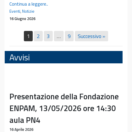
Pubblicazione
Continua a leggere..
del
Eventi
,
Notizie
libro
16 Giugno 2026
del
prof.
1
2
3
…
9
Successivo »
Emanuele
Neri
Avvisi
Presentazione della Fondazione
ENPAM, 13/05/2026 ore 14:30
aula PN4
16 Aprile 2026