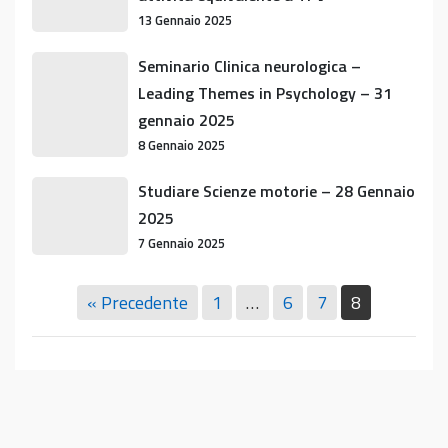
Leading
13 Gennaio 2025
Themes
in
Seminario
Seminario Clinica neurologica –
Psychology
Clinica
Leading Themes in Psychology – 31
oppure
neurologica
gennaio 2025
per
–
8 Gennaio 2025
recupero
Leading
CFU
Themes
Studiare
Studiare Scienze motorie – 28 Gennaio
di
in
Scienze
2025
attività
Psychology
motorie
7 Gennaio 2025
equivalente
–
–
a
31
28
TPV
« Precedente
1
…
6
7
8
gennaio
Gennaio
2025
2025