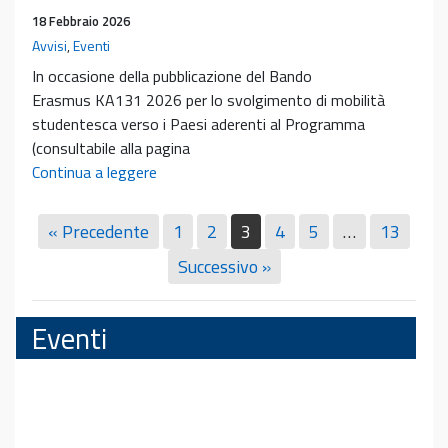
23
18 Febbraio 2026
marzo
Avvisi
,
Eventi
2026
In occasione della pubblicazione del Bando
Erasmus KA131 2026 per lo svolgimento di mobilità
studentesca verso i Paesi aderenti al Programma
(consultabile alla pagina
Bando
Continua a leggere
Erasmus+2026
e
« Precedente
1
2
3
4
5
…
13
incontro
Successivo »
illustrativo
Eventi