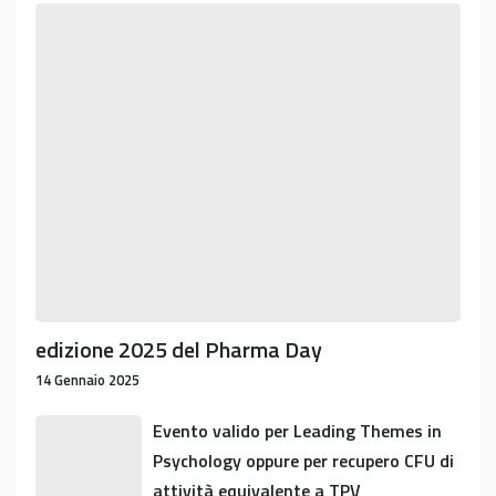
edizione
2025
del
Pharma
Day
edizione 2025 del Pharma Day
14 Gennaio 2025
Evento
Evento valido per Leading Themes in
valido
Psychology oppure per recupero CFU di
per
attività equivalente a TPV