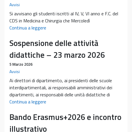
Avvisi
Si avvisano gli studenti iscritti al IV, V, VI anno e F.C. del
CDS in Medicina e Chirurgia che Mercoledì
Presentazione
Continua a leggere
della
Sospensione delle attività
Fondazione
ENPAM,
didattiche – 23 marzo 2026
13/05/2026
ore
5 Marzo 2026
14:30
Avvisi
aula
Ai direttori di dipartimento, ai presidenti delle scuole
PN4
interdipartimentali, ai responsabili amministrativi dei
dipartimenti, ai responsabili delle unità didattiche di
Sospensione
Continua a leggere
delle
Bando Erasmus+2026 e incontro
attività
didattiche
illustrativo
–