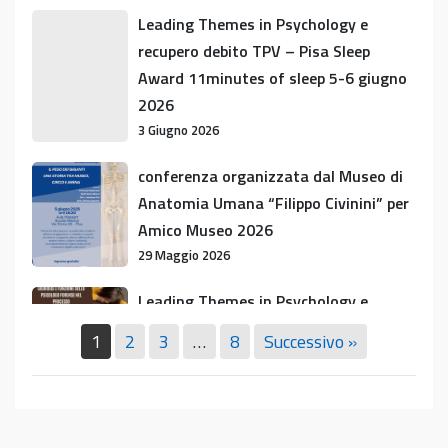
prof.
Leading
Leading Themes in Psychology e
Emanuele
Themes
recupero debito TPV – Pisa Sleep
Neri
in
Award 11minutes of sleep 5-6 giugno
Psychology
2026
e
3 Giugno 2026
recupero
debito
conferenza
conferenza organizzata dal Museo di
TPV
organizzata
Anatomia Umana “Filippo Civinini” per
–
dal
Amico Museo 2026
Pisa
Museo
29 Maggio 2026
Sleep
di
Award
Anatomia
Leading
Leading Themes in Psychology e
11minutes
Umana
Themes
Recupero debito formativo TPV
of
1
2
3
…
8
Successivo »
“Filippo
in
12 Maggio 2026
sleep
Civinini”
Psychology
5-
per
e
Leading
Leading Themes in Psychology e
6
Amico
Recupero
Themes
recupero debito attività equivalente a
giugno
Museo
debito
in