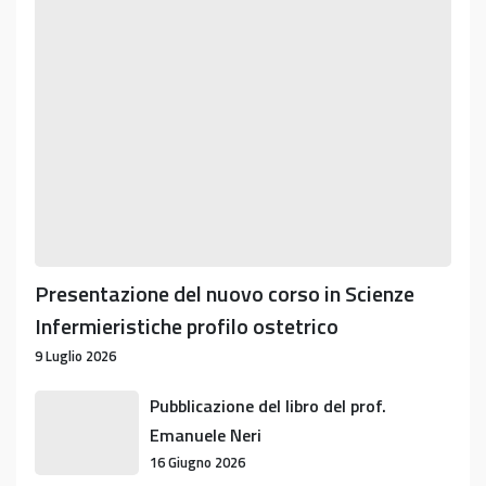
nuovo
corso
in
Scienze
Infermieristiche
profilo
ostetrico
Presentazione del nuovo corso in Scienze
Infermieristiche profilo ostetrico
9 Luglio 2026
Pubblicazione
Pubblicazione del libro del prof.
del
Emanuele Neri
libro
16 Giugno 2026
del