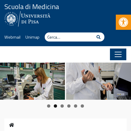
Vai al contenuto
Scuola di Medicina
Apr
Cerca
Cerca
Webmail
Unimap
Home