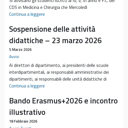
Si avvisano gli studenti iscritti al IV, V, VI anno e F.C. del
CDS in Medicina e Chirurgia che Mercoledì
Presentazione
Continua a leggere
della
Sospensione delle attività
Fondazione
ENPAM,
didattiche – 23 marzo 2026
13/05/2026
ore
5 Marzo 2026
14:30
Avvisi
aula
Ai direttori di dipartimento, ai presidenti delle scuole
PN4
interdipartimentali, ai responsabili amministrativi dei
dipartimenti, ai responsabili delle unità didattiche di
Sospensione
Continua a leggere
delle
Bando Erasmus+2026 e incontro
attività
didattiche
illustrativo
–
23
18 Febbraio 2026
marzo