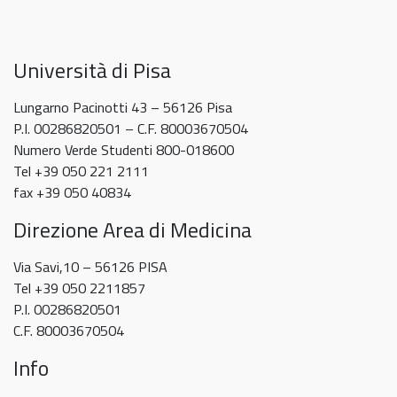
2026
TPV – evento del 20 maggio
2026
formativo
Psychology
5 Maggio 2026
TPV
e
recupero
Università di Pisa
debito
attività
Lungarno Pacinotti 43 – 56126 Pisa
equivalente
P.I. 00286820501 – C.F. 80003670504
a
Numero Verde Studenti 800-018600
TPV
Tel +39 050 221 2111
–
fax +39 050 40834
evento
Direzione Area di Medicina
del
20
Via Savi,10 – 56126 PISA
maggio
Tel +39 050 2211857
P.I. 00286820501
C.F. 80003670504
Info