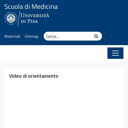
Vai al contenuto
Scuola di Medicina
Cerca
Cerca
Webmail
Unimap
Video di orientamento