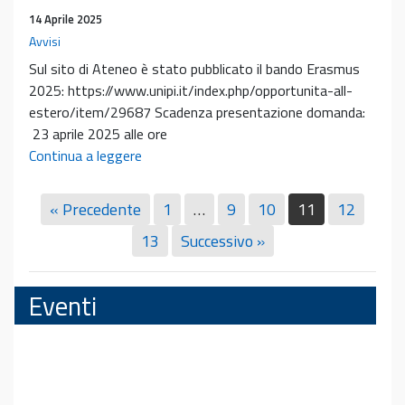
29
14 Aprile 2025
aprile
Avvisi
e
Sul sito di Ateneo è stato pubblicato il bando Erasmus
15
2025: https://www.unipi.it/index.php/opportunita-all-
maggio
estero/item/29687 Scadenza presentazione domanda:
23 aprile 2025 alle ore
Bando
Continua a leggere
Erasmus
2025
« Precedente
1
…
9
10
11
12
13
Successivo »
Eventi