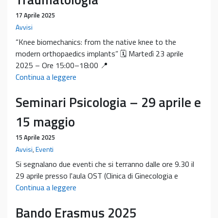
17 Aprile 2025
Avvisi
“Knee biomechanics: from the native knee to the
modern orthopaedics implants” 🗓 Martedì 23 aprile
2025 – Ore 15:00–18:00 📍
Seminario
Continua a leggere
Internazionale
Seminari Psicologia – 29 aprile e
organizzato
dalla
15 maggio
Scuola
di
15 Aprile 2025
Specializzazione
Avvisi
,
Eventi
in
Si segnalano due eventi che si terranno dalle ore 9.30 il
Ortopedia
29 aprile presso l'aula OST (Clinica di Ginecologia e
e
Seminari
Continua a leggere
Traumatologia
Psicologia
Bando Erasmus 2025
–