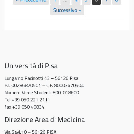
grado.
secondarie
aprile
Presentazione
Presentazione del CdL in Fisioterapia
di
Successivo »
e
del
rivolto agli studenti delle scuole
secondo
15
CdL
secondarie di secondo grado.
grado.
maggio
in
15 Aprile 2025
Fisioterapia
rivolto
agli
studenti
delle
Università di Pisa
scuole
secondarie
Lungarno Pacinotti 43 – 56126 Pisa
di
P.I. 00286820501 – C.F. 80003670504
secondo
Numero Verde Studenti 800-018600
grado.
Tel +39 050 221 2111
fax +39 050 40834
Direzione Area di Medicina
Via Savi,10 – 56126 PISA