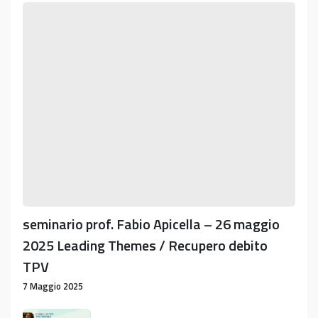
seminario
prof.
Fabio
Apicella
–
26
maggio
2025
Leading
Themes
/
Recupero
debito
seminario prof. Fabio Apicella – 26 maggio
TPV
2025 Leading Themes / Recupero debito
TPV
7 Maggio 2025
CINEMED