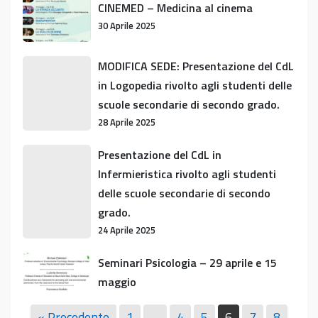
CINEMED – Medicina al cinema
–
30 Aprile 2025
Medicina
al
MODIFICA
MODIFICA SEDE: Presentazione del CdL
cinema
SEDE:
in Logopedia rivolto agli studenti delle
Presentazione
scuole secondarie di secondo grado.
del
28 Aprile 2025
CdL
in
Presentazione
Presentazione del CdL in
Logopedia
del
Infermieristica rivolto agli studenti
rivolto
CdL
delle scuole secondarie di secondo
agli
in
grado.
studenti
Infermieristica
24 Aprile 2025
delle
rivolto
scuole
agli
Seminari
Seminari Psicologia – 29 aprile e 15
secondarie
studenti
Psicologia
maggio
di
delle
–
15 Aprile 2025
secondo
scuole
29
« Precedente
1
…
4
5
6
7
8