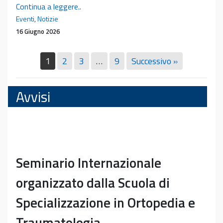
Pubblicazione
Continua a leggere..
del
Eventi
,
Notizie
libro
16 Giugno 2026
del
prof.
1
2
3
…
9
Successivo »
Emanuele
Neri
Avvisi
Seminario Internazionale
organizzato dalla Scuola di
Specializzazione in Ortopedia e
Traumatologia