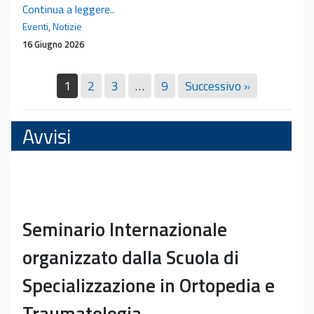
Pubblicazione
Continua a leggere..
del
Eventi
,
Notizie
libro
16 Giugno 2026
del
prof.
1
2
3
…
9
Successivo »
Emanuele
Neri
Avvisi
Seminario Internazionale
organizzato dalla Scuola di
Specializzazione in Ortopedia e
Traumatologia