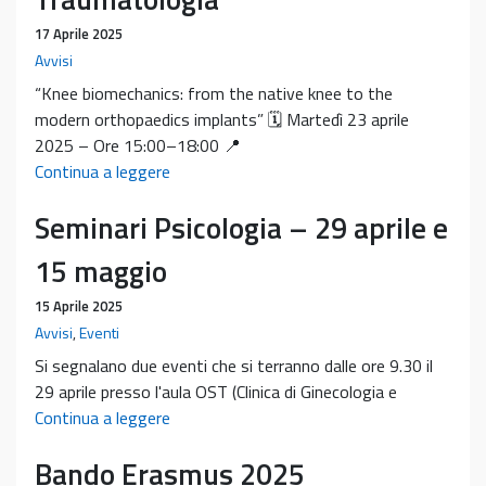
17 Aprile 2025
Avvisi
“Knee biomechanics: from the native knee to the
modern orthopaedics implants” 🗓 Martedì 23 aprile
2025 – Ore 15:00–18:00 📍
Seminario
Continua a leggere
Internazionale
Seminari Psicologia – 29 aprile e
organizzato
dalla
15 maggio
Scuola
di
15 Aprile 2025
Specializzazione
Avvisi
,
Eventi
in
Si segnalano due eventi che si terranno dalle ore 9.30 il
Ortopedia
29 aprile presso l'aula OST (Clinica di Ginecologia e
e
Seminari
Continua a leggere
Traumatologia
Psicologia
Bando Erasmus 2025
–