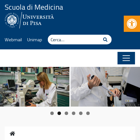
Vai al contenuto
Scuola di Medicina
Apr
Cerca
Cerca
Webmail
Unimap
Home