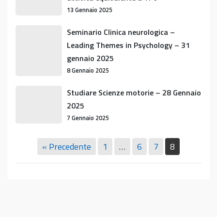
Leading
13 Gennaio 2025
Themes
in
Seminario
Seminario Clinica neurologica –
Psychology
Clinica
Leading Themes in Psychology – 31
oppure
neurologica
gennaio 2025
per
–
8 Gennaio 2025
recupero
Leading
CFU
Themes
Studiare
Studiare Scienze motorie – 28 Gennaio
di
in
Scienze
2025
attività
Psychology
motorie
7 Gennaio 2025
equivalente
–
–
a
31
28
TPV
« Precedente
1
…
6
7
8
gennaio
Gennaio
2025
2025