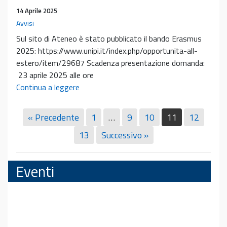
29
14 Aprile 2025
aprile
Avvisi
e
Sul sito di Ateneo è stato pubblicato il bando Erasmus
15
2025: https://www.unipi.it/index.php/opportunita-all-
maggio
estero/item/29687 Scadenza presentazione domanda:
23 aprile 2025 alle ore
Bando
Continua a leggere
Erasmus
2025
« Precedente
1
…
9
10
11
12
13
Successivo »
Eventi