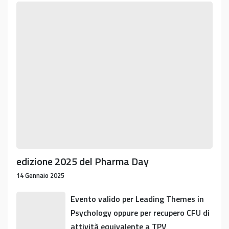
edizione
2025
del
Pharma
Day
edizione 2025 del Pharma Day
14 Gennaio 2025
Evento
Evento valido per Leading Themes in
valido
Psychology oppure per recupero CFU di
per
attività equivalente a TPV