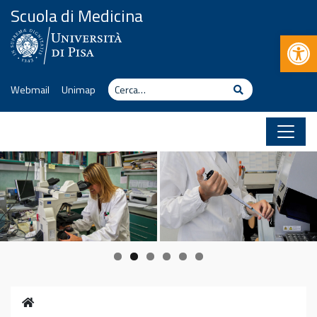
Vai al contenuto
Scuola di Medicina
Apr
Cerca
Cerca
Webmail
Unimap
Home