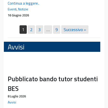
Pubblicazione
Continua a leggere..
del
Eventi
,
Notizie
libro
16 Giugno 2026
del
prof.
1
2
3
…
9
Successivo »
Emanuele
Neri
Avvisi
Pubblicato bando tutor studenti
BES
8 Luglio 2026
Avvisi