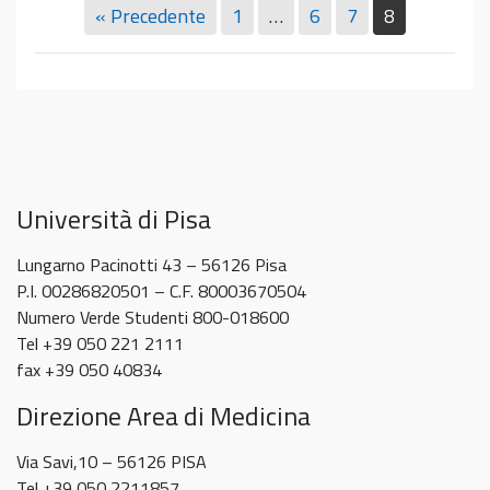
TPV
« Precedente
1
…
6
7
8
gennaio
Gennaio
2025
2025
Università di Pisa
Lungarno Pacinotti 43 – 56126 Pisa
P.I. 00286820501 – C.F. 80003670504
Numero Verde Studenti 800-018600
Tel +39 050 221 2111
fax +39 050 40834
Direzione Area di Medicina
Via Savi,10 – 56126 PISA
Tel +39 050 2211857