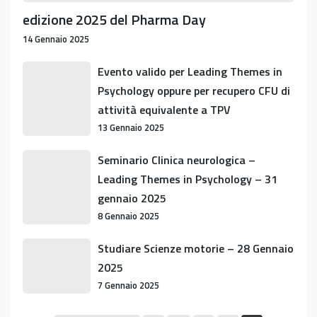
edizione 2025 del Pharma Day
14 Gennaio 2025
Evento
Evento valido per Leading Themes in
valido
Psychology oppure per recupero CFU di
per
attività equivalente a TPV
Leading
13 Gennaio 2025
Themes
in
Seminario
Seminario Clinica neurologica –
Psychology
Clinica
Leading Themes in Psychology – 31
oppure
neurologica
gennaio 2025
per
–
8 Gennaio 2025
recupero
Leading
CFU
Themes
Studiare
Studiare Scienze motorie – 28 Gennaio
di
in
Scienze
2025
attività
Psychology
motorie
7 Gennaio 2025
equivalente
–
–
a
31
28