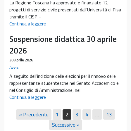
La Regione Toscana ha approvato e finanziato 12
progetti di servizio civile presentati dall’Università di Pisa
tramite il CISP –
La
Continua a leggere
Regione
Sospensione didattica 30 aprile
Toscana
ha
2026
approvato
e
30 Aprile 2026
finanziato
Avvisi
12
A seguito dell'indizione delle elezioni per il rinnovo delle
progetti
rappresentanze studentesche nel Senato Accademico e
di
nel Consiglio di Amministrazione, nel
servizio
Sospensione
Continua a leggere
civile
didattica
presentati
30
« Precedente
1
2
3
4
…
13
dall’Università
aprile
di
Successivo »
2026
Pisa