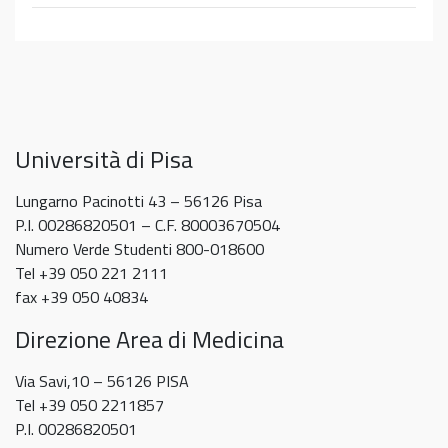
3 Novembre 2025
Themes
Scuola
14
e
di
novembre
PREMIO
Recupero
PREMIO ADA MAGDA VERGINE 5^ ED.
Medicina
2025
ADA
TPV
9 Ottobre 2025
–
MAGDA
Leading
VERGINE
Themes
5^
Università di Pisa
in
ED.
Psychology
Lungarno Pacinotti 43 – 56126 Pisa
P.I. 00286820501 – C.F. 80003670504
Numero Verde Studenti 800-018600
Tel +39 050 221 2111
fax +39 050 40834
Direzione Area di Medicina
Via Savi,10 – 56126 PISA
Tel +39 050 2211857
P.I. 00286820501