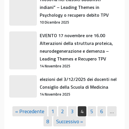
“Scienza
indiani” – Leading Themes in
e
Psychology o recupero debito TPV
filosofia
10 Dicembre 2025
nei
classici
EVENTO
EVENTO 17 novembre ore 16.00
buddhisti
17
Alterazioni della struttura proteica,
indiani” –
novembre
neurodegenerazione e demenza –
Leading
ore
Leading Themes e Recupero TPV
Themes
16.00
14 Novembre 2025
in
Alterazioni
Psychology
della
elezioni
elezioni del 3/12/2025 dei docenti nel
o
struttura
del
Consiglio della Scuola di Medicina
recupero
proteica,
3/12/2025
debito
14 Novembre 2025
neurodegenerazione
dei
TPV
e
docenti
Giornata
Giornata della gentilezza – 14
demenza
« Precedente
1
2
3
4
5
6
…
nel
della
novembre 2025 – Leading Themes in
–
Consiglio
gentilezza
8
Successivo »
Psychology
Leading
della
–