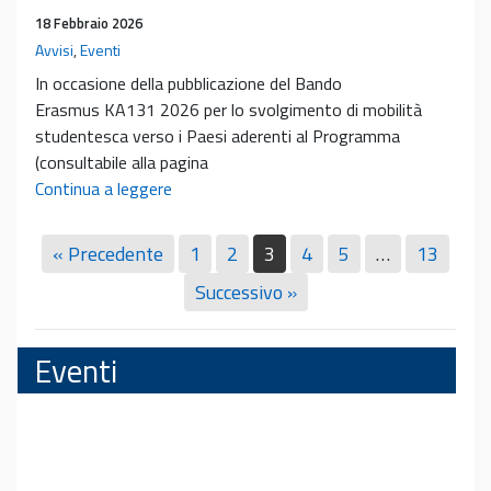
23
18 Febbraio 2026
marzo
Avvisi
,
Eventi
2026
In occasione della pubblicazione del Bando
Erasmus KA131 2026 per lo svolgimento di mobilità
studentesca verso i Paesi aderenti al Programma
(consultabile alla pagina
Bando
Continua a leggere
Erasmus+2026
e
« Precedente
1
2
3
4
5
…
13
incontro
Successivo »
illustrativo
Eventi