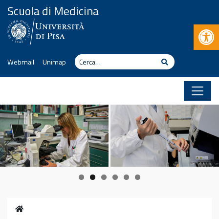
Vai al contenuto
Scuola di Medicina
Apr
Cerca
Cerca
Webmail
Unimap
Home