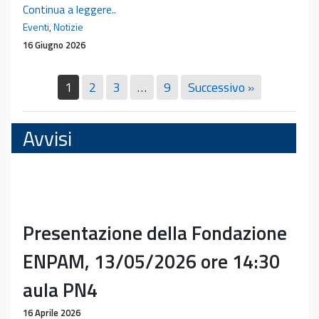
Pubblicazione
Continua a leggere..
del
Eventi
,
Notizie
libro
16 Giugno 2026
del
prof.
1
2
3
…
9
Successivo »
Emanuele
Neri
Avvisi
Presentazione della Fondazione
ENPAM, 13/05/2026 ore 14:30
aula PN4
16 Aprile 2026