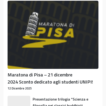
Maratona
di
Pisa
–
21
dicembre
2024 Sconto
dedicato
agli
studenti
UNIPI!
Maratona di Pisa – 21 dicembre
2024 Sconto dedicato agli studenti UNIPI!
12 Dicembre 2025
Presentazione
Presentazione trilogia “Scienza e
trilogia
filosofia nei classici buddhisti