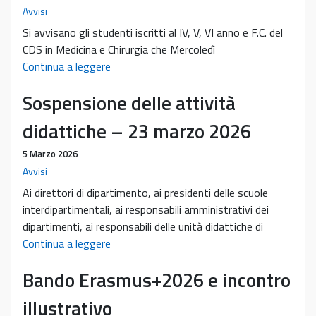
Avvisi
Si avvisano gli studenti iscritti al IV, V, VI anno e F.C. del
CDS in Medicina e Chirurgia che Mercoledì
Presentazione
Continua a leggere
della
Sospensione delle attività
Fondazione
ENPAM,
didattiche – 23 marzo 2026
13/05/2026
ore
5 Marzo 2026
14:30
Avvisi
aula
Ai direttori di dipartimento, ai presidenti delle scuole
PN4
interdipartimentali, ai responsabili amministrativi dei
dipartimenti, ai responsabili delle unità didattiche di
Sospensione
Continua a leggere
delle
Bando Erasmus+2026 e incontro
attività
didattiche
illustrativo
–