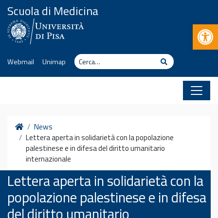
Vai al contenuto
Scuola di Medicina
Apr
Cerca
Cerca
Webmail
Unimap
Home
News
Lettera aperta in solidarietà con la popolazione
palestinese e in difesa del diritto umanitario
internazionale
Lettera aperta in solidarietà con la
popolazione palestinese e in difesa
del diritto umanitario