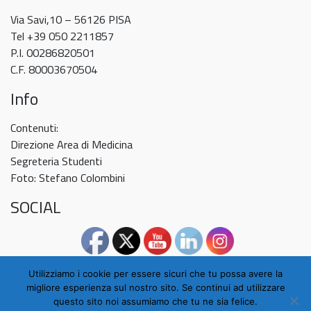
Via Savi,10 – 56126 PISA
Tel +39 050 2211857
P.I. 00286820501
C.F. 80003670504
Info
Contenuti:
Direzione Area di Medicina
Segreteria Studenti
Foto: Stefano Colombini
SOCIAL
Utilizziamo i cookie per essere sicuri che tu possa avere la
migliore esperienza sul nostro sito. Se continui ad utilizzare
questo sito noi assumiamo che tu ne sia felice.