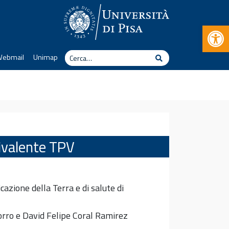
Apr
Cerca
Webmail
Unimap
Cerca
ivalente TPV
azione della Terra e di salute di
morro e David Felipe Coral Ramirez