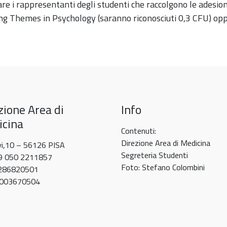
are i rappresentanti degli studenti che raccolgono le adesio
g Themes in Psychology (saranno riconosciuti 0,3 CFU) opp
zione Area di
Info
cina
Contenuti:
Direzione Area di Medicina
vi,10 – 56126 PISA
Segreteria Studenti
39 050 2211857
Foto: Stefano Colombini
0286820501
80003670504