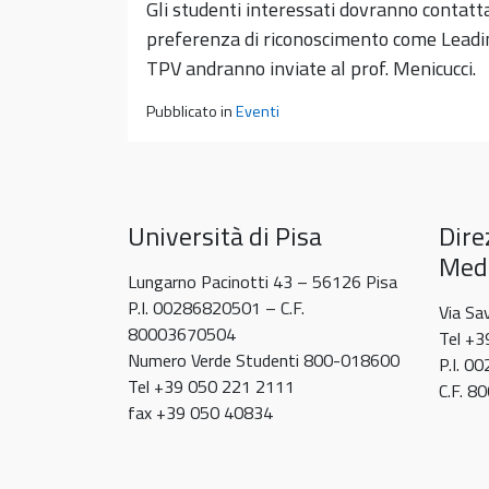
Gli studenti interessati dovranno contatt
preferenza di riconoscimento come Leadin
TPV andranno inviate al prof. Menicucci.
Pubblicato in
Eventi
Università di Pisa
Dire
Medi
Lungarno Pacinotti 43 – 56126 Pisa
P.I. 00286820501 – C.F.
Via Sa
80003670504
Tel +
Numero Verde Studenti 800-018600
P.I. 0
Tel +39 050 221 2111
C.F. 
fax +39 050 40834