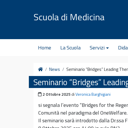
Vai al contenuto
Scuola di Medicina
Home
La Scuola
Servizi
Dida
Home
News
Seminario “Bridges” Leading Them
Seminario “Bridges” Leadin
Pubblicato il
2 Ottobre 2025
di
Veronica Barghigiani
si segnala l’evento “Bridges for the Rege
Comunità nel paradigma del OneWelfare.
Il seminario sarà introdotto dalla Dr.ssa