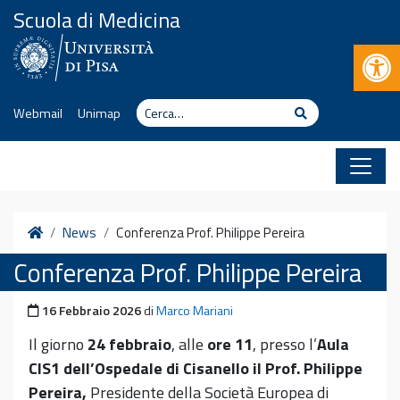
Vai al contenuto
Scuola di Medicina
Apr
Cerca
Cerca
Webmail
Unimap
Home
News
Conferenza Prof. Philippe Pereira
Conferenza Prof. Philippe Pereira
Pubblicato il
16 Febbraio 2026
di
Marco Mariani
Il
giorno
24 febbraio
, alle
ore 11
, presso l’
Aula
CIS1 dell’Ospedale di Cisanello
il Prof. Philippe
Pereira,
Presidente della Società Europea di