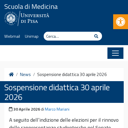
Vai al contenuto
Scuola di Medicina
Apr
Cerca
Cerca
Webmail
Unimap
Home
News
Sospensione didattica 30 aprile 2026
Sospensione didattica 30 aprile
2026
Pubblicato il
30 Aprile 2026
di
Marco Mariani
A seguito dell’indizione delle elezioni per il rinnovo
delle rappresentanze studentesche nel Senato