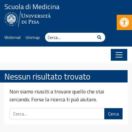
Vai al contenuto
Scuola di Medicina
Apr
Cerca
Cerca
Webmail
Unimap
Nessun risultato trovato
Non siamo riusciti a trovare quello che stai
cercando. Forse la ricerca ti può aiutare.
Cerca