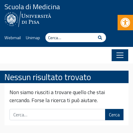
Vai al contenuto
Scuola di Medicina
Apr
Cerca
Cerca
Webmail
Unimap
Nessun risultato trovato
Non siamo riusciti a trovare quello che stai
cercando. Forse la ricerca ti può aiutare.
Cerca