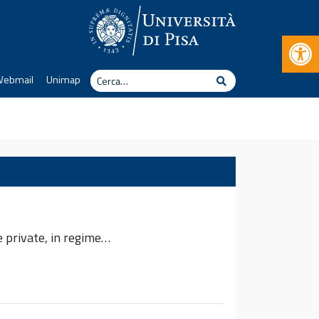
Apr
Cerca
Webmail
Unimap
Cerca
 e private, in regime…