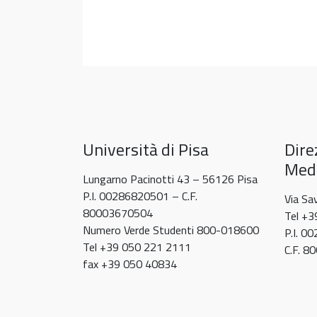
Università di Pisa
Dire
Medi
Lungarno Pacinotti 43 – 56126 Pisa
P.I. 00286820501 – C.F.
Via Sa
80003670504
Tel +
Numero Verde Studenti 800-018600
P.I. 0
Tel +39 050 221 2111
C.F. 
fax +39 050 40834