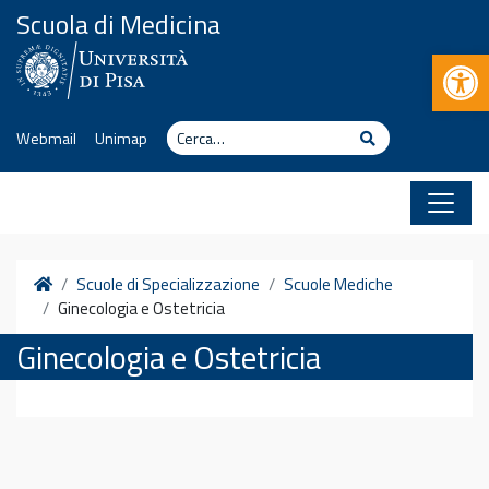
Vai al contenuto
Scuola di Medicina
Apr
Cerca
Cerca
Webmail
Unimap
Home
Scuole di Specializzazione
Scuole Mediche
Ginecologia e Ostetricia
Ginecologia e Ostetricia