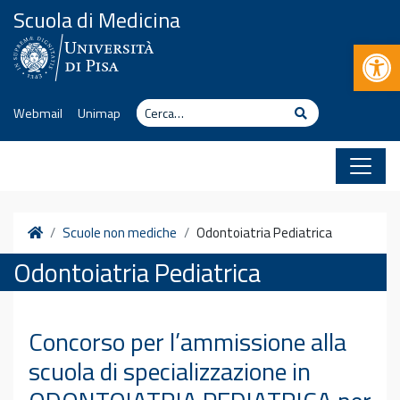
Vai al contenuto
Scuola di Medicina
Apr
Cerca
Cerca
Webmail
Unimap
Home
Scuole non mediche
Odontoiatria Pediatrica
Odontoiatria Pediatrica
Concorso per l’ammissione alla
scuola di specializzazione in