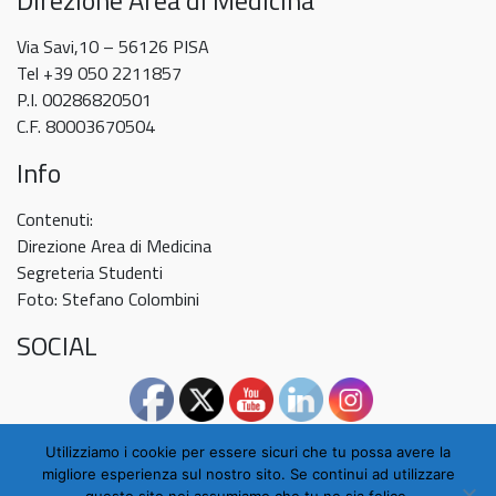
del
20
Via Savi,10 – 56126 PISA
maggio
Tel +39 050 2211857
P.I. 00286820501
C.F. 80003670504
Info
Contenuti:
Direzione Area di Medicina
Segreteria Studenti
Foto: Stefano Colombini
SOCIAL
Utilizziamo i cookie per essere sicuri che tu possa avere la
migliore esperienza sul nostro sito. Se continui ad utilizzare