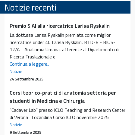
Notizie recenti
Premio SIAI alla ricercatrice Larisa Ryskalin
La dott.ssa Larisa Ryskalin premiata come miglior
ricercatrice under 40 Larisa Ryskalin, RTD-B - BIOS-
12/A - Anatomia Umana, afferente al Dipartimento di
Ricerca Traslazionale e
Premio
Continua a leggere..
SIAI
Notizie
alla
24 Settembre 2025
ricercatrice
Corsi teorico-pratici di anatomia settoria per
Larisa
Ryskalin
studenti in Medicina e Chirurgia
“Cadaver Lab” presso ICLO Teaching and Research Center
di Verona Locandina Corso ICLO novembre 2025
Notizie
9 Settembre 2025