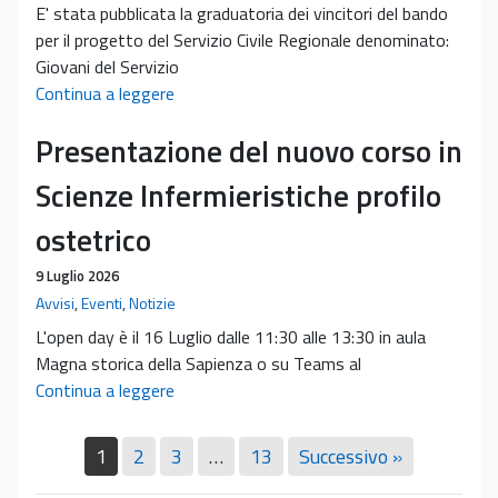
E' stata pubblicata la graduatoria dei vincitori del bando
Studiare
per il progetto del Servizio Civile Regionale denominato:
al
Giovani del Servizio
primo
Graduatoria
Continua a leggere
anno,
bando
innovare
Presentazione del nuovo corso in
SCR
la
“Giovani
Scienze Infermieristiche profilo
didattica”
del
–
Servizio
ostetrico
A.A.
Civile
2026/2027
9 Luglio 2026
Regionale
Avvisi
,
Eventi
,
Notizie
per
l’orientamento,
L'open day è il 16 Luglio dalle 11:30 alle 13:30 in aula
l’accoglienza
Magna storica della Sapienza o su Teams al
e
Presentazione
Continua a leggere
il
del
sostegno
nuovo
1
2
3
…
13
Successivo »
alle
corso
attività
in