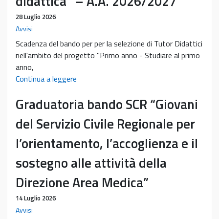
didattica” – A.A. 2026/2027
28 Luglio 2026
Avvisi
Scadenza del bando per per la selezione di Tutor Didattici
nell'ambito del progetto "Primo anno - Studiare al primo
anno,
Bando
Continua a leggere
per
Graduatoria bando SCR “Giovani
la
selezione
del Servizio Civile Regionale per
di
Tutor
l’orientamento, l’accoglienza e il
Didattici
sostegno alle attività della
nell’ambito
del
Direzione Area Medica”
progetto
“Primo
14 Luglio 2026
anno
Avvisi
–