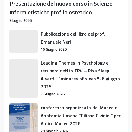
Presentazione del nuovo corso in Scienze
Infermieristiche profilo ostetrico
9 Luglio 2026
Pubblicazione
Pubblicazione del libro del prof.
del
Emanuele Neri
libro
16 Giugno 2026
del
prof.
Leading
Leading Themes in Psychology e
Emanuele
Themes
recupero debito TPV – Pisa Sleep
Neri
in
Award 11minutes of sleep 5-6 giugno
Psychology
2026
e
3 Giugno 2026
recupero
debito
conferenza
conferenza organizzata dal Museo di
TPV
organizzata
Anatomia Umana “Filippo Civinini” per
–
dal
Amico Museo 2026
Pisa
Museo
29 Maggio 2026