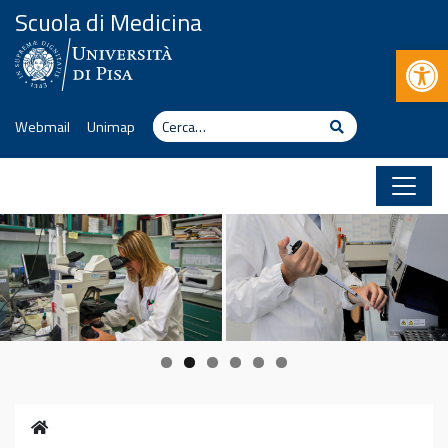
Vai al contenuto
Scuola di Medicina
Apr
Cerca
Cerca
Webmail
Unimap
Home