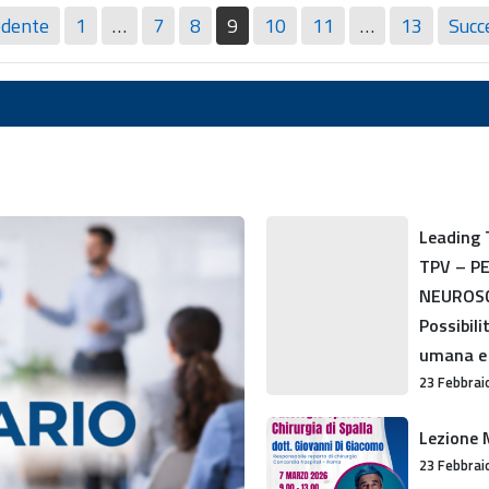
edente
1
…
7
8
9
10
11
…
13
Succ
Leading
Leading 
Themes
TPV – P
in
NEUROSC
Psychology
Possibili
/
umana e 
Recupero
23 Febbrai
debito
Lezione
TPV
Lezione M
Master
–
23 Febbrai