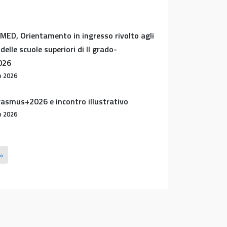
ED, Orientamento in ingresso rivolto agli
delle scuole superiori di II grado-
026
o 2026
asmus+2026 e incontro illustrativo
o 2026
»
 Lab” presso ICLO Teaching and Research
i Verona
 2026