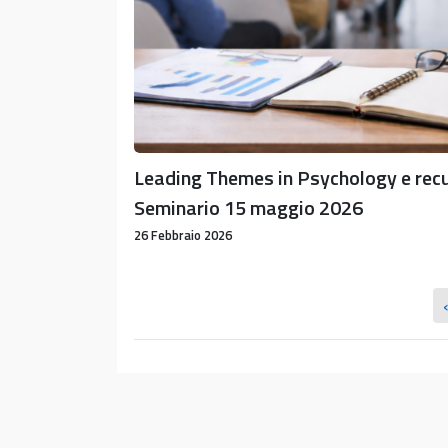
Seminario
15
maggio
2026
Leading Themes in Psychology e rec
Seminario 15 maggio 2026
26 Febbraio 2026