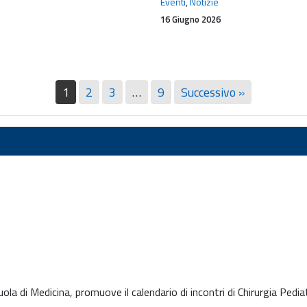
del
Eventi
,
Notizie
libro
16 Giugno 2026
del
prof.
Emanuele
Neri
1
2
3
…
9
Successivo »
uola di Medicina, promuove il calendario di incontri di Chirurgia Pedia