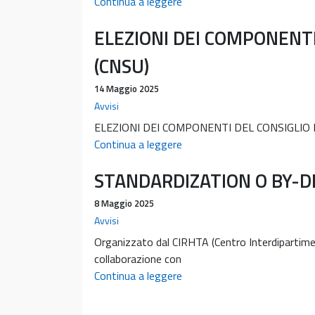
Ped
Continua a leggere
surgery
ELEZIONI DEI COMPONENTI
cafè
(CNSU)
14 Maggio 2025
Avvisi
ELEZIONI DEI COMPONENTI DEL CONSIGLIO NAZ
ELEZIONI
Continua a leggere
DEI
STANDARDIZATION O BY-DE
COMPONENTI
DEL
8 Maggio 2025
CONSIGLIO
Avvisi
NAZIONALE
Organizzato dal CIRHTA (Centro Interdipartime
DEGLI
collaborazione con
STUDENTI
STANDARDIZATION
Continua a leggere
UNIVERSITARI
O
(CNSU)
BY-