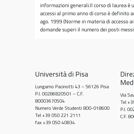
informazioni generali.Il corso di laurea 
accessi al primo anno di corso è definito a
ago. 1999 (Norme in materia di accesso ai 
domande superi il numero dei posti messi 
Università di Pisa
Dire
Medi
Lungarno Pacinotti 43 – 56126 Pisa
P.I. 00286820501 – C.F.
Via Sa
80003670504
Tel +
Numero Verde Studenti 800-018600
P.I. 0
Tel +39 050 221 2111
C.F. 
fax +39 050 40834