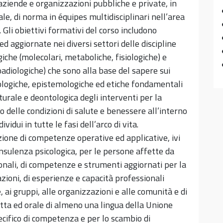
, aziende e organizzazioni pubbliche e private, in
e, di norma in équipes multidisciplinari nell’area
. Gli obiettivi formativi del corso includono
d aggiornate nei diversi settori delle discipline
giche (molecolari, metaboliche, fisiologiche) e
oadiologiche) che sono alla base del sapere sui
opologiche, epistemologiche ed etiche fondamentali
urale e deontologica degli interventi per la
 delle condizioni di salute e benessere all’interno
ividui in tutte le fasi dell’arco di vita.
zione di competenze operative ed applicative, ivi
nsulenza psicologica, per le persone affette da
ozionali, di competenze e strumenti aggiornati per la
zioni, di esperienze e capacità professionali
, ai gruppi, alle organizzazioni e alle comunità e di
ritta ed orale di almeno una lingua della Unione
pecifico di competenza e per lo scambio di