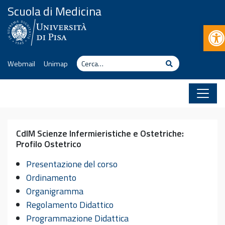
Vai al contenuto
Scuola di Medicina
Ap
Cerca
Cerca
Webmail
Unimap
CdlM Scienze Infermieristiche e Ostetriche:
Profilo Ostetrico
Presentazione del corso
Ordinamento
Organigramma
Regolamento Didattico
Programmazione Didattica