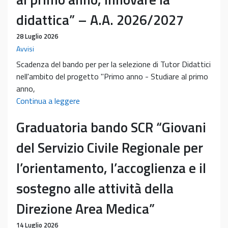
didattica” – A.A. 2026/2027
28 Luglio 2026
Avvisi
Scadenza del bando per per la selezione di Tutor Didattici
nell'ambito del progetto "Primo anno - Studiare al primo
anno,
Bando
Continua a leggere
per
Graduatoria bando SCR “Giovani
la
selezione
del Servizio Civile Regionale per
di
Tutor
l’orientamento, l’accoglienza e il
Didattici
sostegno alle attività della
nell’ambito
del
Direzione Area Medica”
progetto
“Primo
14 Luglio 2026