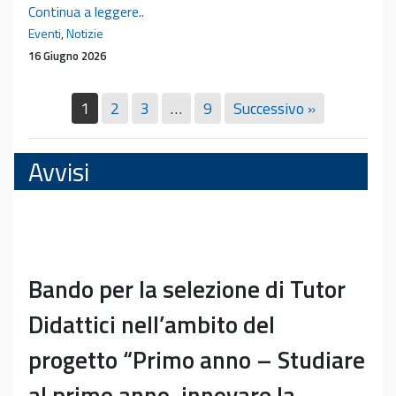
Pubblicazione
Continua a leggere..
del
Eventi
,
Notizie
libro
16 Giugno 2026
del
prof.
1
2
3
…
9
Successivo »
Emanuele
Neri
Avvisi
Bando per la selezione di Tutor
Didattici nell’ambito del
progetto “Primo anno – Studiare
al primo anno, innovare la