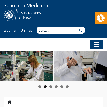
Vai al contenuto
Scuola di Medicina
Apr
Cerca
Cerca
Webmail
Unimap
Home