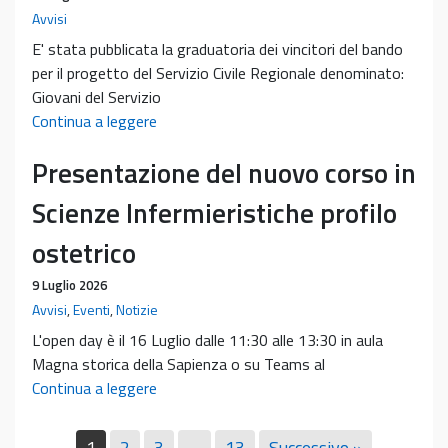
anno
Avvisi
–
E' stata pubblicata la graduatoria dei vincitori del bando
Studiare
per il progetto del Servizio Civile Regionale denominato:
al
Giovani del Servizio
primo
Graduatoria
Continua a leggere
anno,
bando
innovare
Presentazione del nuovo corso in
SCR
la
“Giovani
Scienze Infermieristiche profilo
didattica”
del
–
Servizio
ostetrico
A.A.
Civile
2026/2027
9 Luglio 2026
Regionale
Avvisi
,
Eventi
,
Notizie
per
l’orientamento,
L'open day è il 16 Luglio dalle 11:30 alle 13:30 in aula
l’accoglienza
Magna storica della Sapienza o su Teams al
e
Presentazione
Continua a leggere
il
del
sostegno
nuovo
1
2
3
…
13
Successivo »