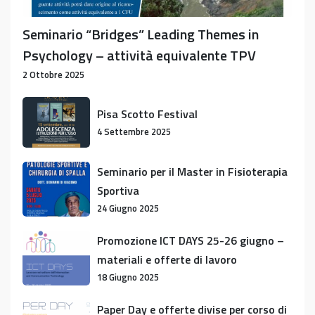
Seminario “Bridges” Leading Themes in
Psychology – attività equivalente TPV
2 Ottobre 2025
Pisa
Pisa Scotto Festival
Scotto
4 Settembre 2025
Festival
Seminario
Seminario per il Master in Fisioterapia
per
Sportiva
il
24 Giugno 2025
Master
in
Promozione
Promozione ICT DAYS 25-26 giugno –
Fisioterapia
ICT
materiali e offerte di lavoro
Sportiva
DAYS
18 Giugno 2025
25-
26
Paper
Paper Day e offerte divise per corso di