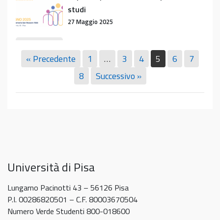
giugno
Day
studi
–
e
27 Maggio 2025
materiali
offerte
e
divise
Presentazione
Presentazione del CDS in Tecniche di
offerte
per
del
Neurofisiopatologia
« Precedente
1
…
3
4
5
6
7
di
corso
CDS
9 Maggio 2025
8
Successivo »
lavoro
di
in
studi
Tecniche
di
Neurofisiopatologia
Università di Pisa
Lungarno Pacinotti 43 – 56126 Pisa
P.I. 00286820501 – C.F. 80003670504
Numero Verde Studenti 800-018600