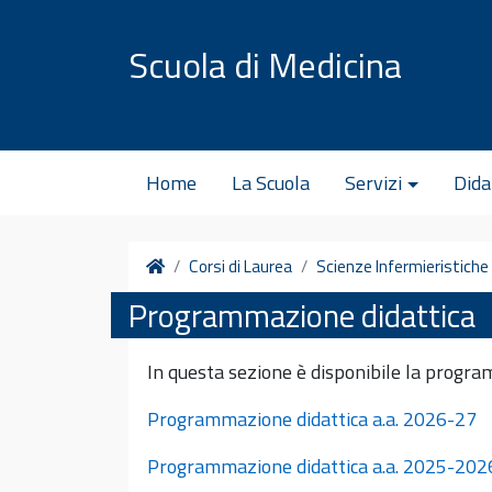
Vai al contenuto
Scuola di Medicina
Home
La Scuola
Servizi
Dida
Home
Corsi di Laurea
Scienze Infermieristiche
Programmazione didattica
In questa sezione è disponibile la progra
Programmazione didattica a.a. 2026-27
Programmazione didattica a.a. 2025-202