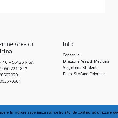
zione Area di
Info
cina
Contenuti:
Direzione Area di Medicina
vi,10 – 56126 PISA
Segreteria Studenti
39 050 2211857
Foto: Stefano Colombini
0286820501
80003670504
avere la migliore esperienza sul nostro sito. Se continui ad utilizzare q