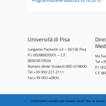
Programmazione didattica 2014-2015
Università di Pisa
Dire
Medi
Lungarno Pacinotti 43 – 56126 Pisa
P.I. 00286820501 – C.F.
Via Sa
80003670504
Tel +
Numero Verde Studenti 800-018600
P.I. 0
Tel +39 050 221 2111
C.F. 
fax +39 050 40834
Utilizziamo i cookie per essere sicuri che tu possa 
© 2026
Scuola di Medicina