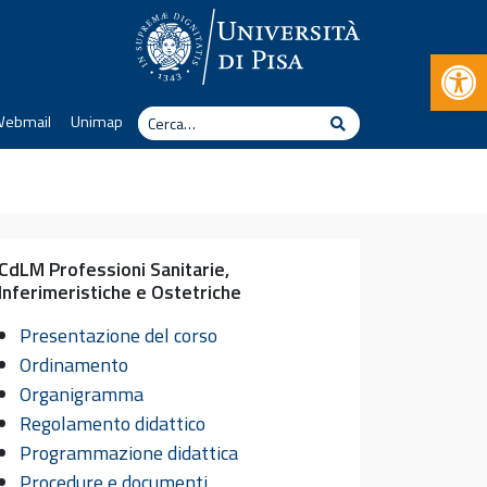
Apr
Cerca
Webmail
Unimap
Cerca
CdLM Professioni Sanitarie,
Inferimeristiche e Ostetriche
Presentazione del corso
Ordinamento
Organigramma
Regolamento didattico
Programmazione didattica
Procedure e documenti