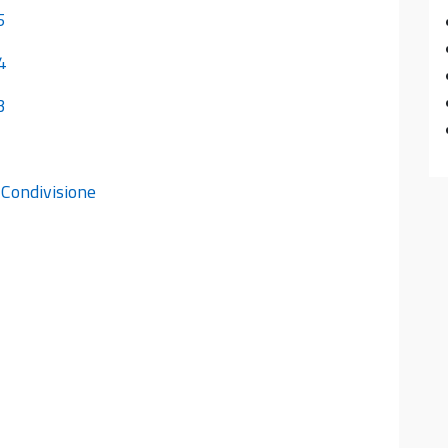
5
4
23
–
Condivisione