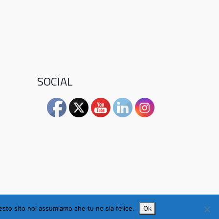
SOCIAL
uesto sito noi assumiamo che tu ne sia felice.
Ok