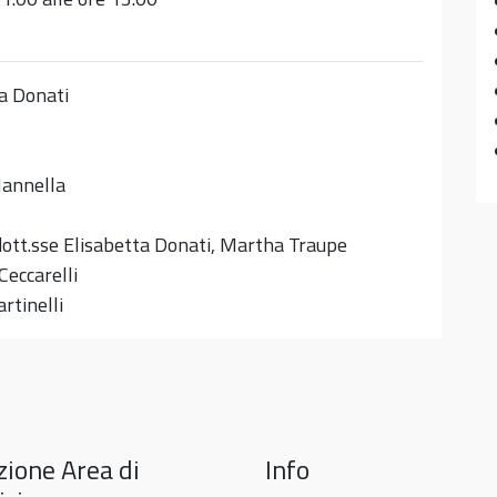
ta Donati
Mannella
ott.sse Elisabetta Donati, Martha Traupe
 Ceccarelli
rtinelli
zione Area di
Info