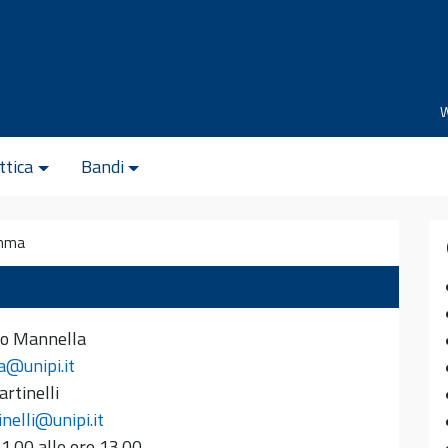
ttica
Bandi
amma
lo Mannella
a@unipi.it
rtinelli
nelli@unipi.it
11.00 alle ore 13.00