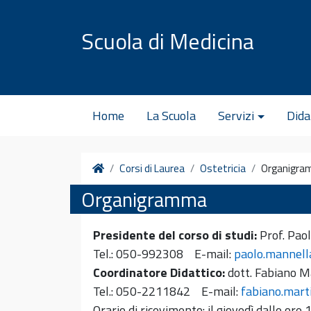
Vai al contenuto
Scuola di Medicina
Home
La Scuola
Servizi
Dida
Home
Corsi di Laurea
Ostetricia
Organigr
Organigramma
Presidente del corso di studi:
Prof. Pao
Tel.: 050-992308 E-mail:
paolo.mannell
Coordinatore Didattico:
dott. Fabiano Ma
Tel.: 050-2211842 E-mail:
fabiano.marti
Orario di ricevimento: il giovedì dalle ore 